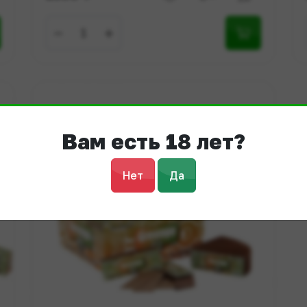
Вам есть 18 лет?
Нет
Да